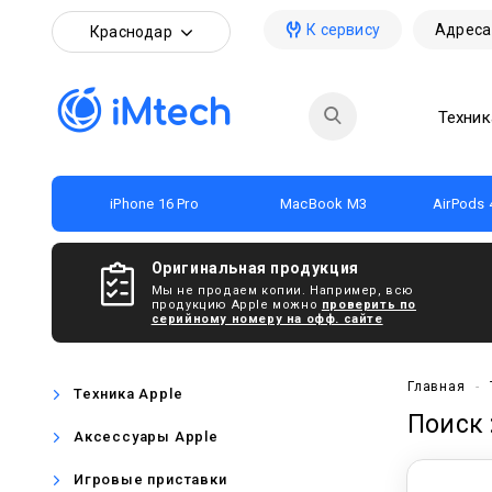
К сервису
Адреса
Краснодар
Техник
iPhone 16 Pro
MacBook M3
AirPods 
Оригинальная продукция
Мы не продаем копии. Например, всю
продукцию Apple можно
проверить по
серийному номеру на офф. сайте
Главная
-
Техника Apple
Поиск 
Аксессуары Apple
Игровые приставки