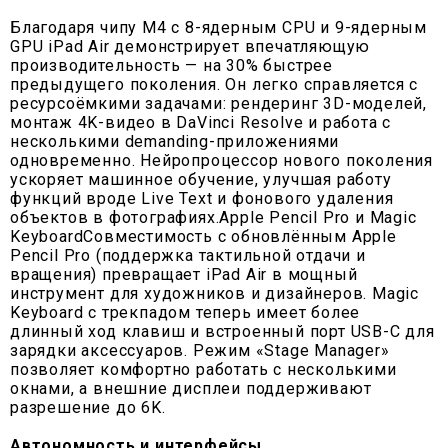
Благодаря чипу M4 с 8-ядерным CPU и 9-ядерным
GPU iPad Air демонстрирует впечатляющую
производительность — на 30% быстрее
предыдущего поколения. Он легко справляется с
ресурсоёмкими задачами: рендеринг 3D-моделей,
монтаж 4K-видео в DaVinci Resolve и работа с
несколькими demanding-приложениями
одновременно. Нейропроцессор нового поколения
ускоряет машинное обучение, улучшая работу
функций вроде Live Text и фонового удаления
объектов в фотографиях.Apple Pencil Pro и Magic
KeyboardСовместимость с обновлённым Apple
Pencil Pro (поддержка тактильной отдачи и
вращения) превращает iPad Air в мощный
инструмент для художников и дизайнеров. Magic
Keyboard с трекпадом теперь имеет более
длинный ход клавиш и встроенный порт USB-C для
зарядки аксессуаров. Режим «Stage Manager»
позволяет комфортно работать с несколькими
окнами, а внешние дисплеи поддерживают
разрешение до 6K.
Автономность и интерфейсы