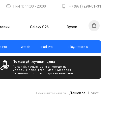
Пн-Пт: 11:00 - 20:00
+7 (861)
290-01-31
тавки
Galaxy S26
Dyson
 Pro
Watch
iPad Pro
PlayStation 5
Пожалуй, лучшая цена
Пожалуй, лучшая цена в городе на
модели iPhone, iPad, iMac и Macbook.
Экономия средств, сохраняя качество.
Дешевле
Новее
Показывать сначала: