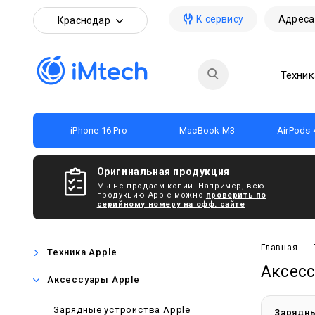
К сервису
Адреса
Краснодар
Техник
iPhone 16 Pro
MacBook M3
AirPods 
Оригинальная продукция
Мы не продаем копии. Например, всю
продукцию Apple можно
проверить по
серийному номеру на офф. сайте
Главная
-
Техника Apple
Аксесс
Аксессуары Apple
Зарядные устройства Apple
Зарядны