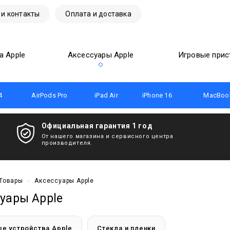
 и контакты
Оплата и доставка
а Apple
Аксессуары Apple
Игровые прис
4
AirPods Pro
iPad Air
iPhone 16
MacBook
Официальная гарантия 1 год
От нашего магазина и сервисного центра
производителя.
Товары
-
Аксессуары Apple
уары Apple
е устройства Apple
Стекла и пленки