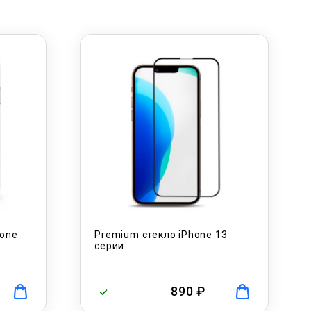
hone
Premium стекло iPhone 13
серии
890 ₽