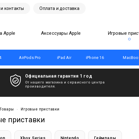
 и контакты
Оплата и доставка
а Apple
Аксессуары Apple
Игровые прис
4
AirPods Pro
iPad Air
iPhone 16
MacBook
Официальная гарантия 1 год
От нашего магазина и сервисного центра
производителя.
Товары
-
Игровые приставки
ые приставки
ion
Xbox Series
Nintendo
Геймпады