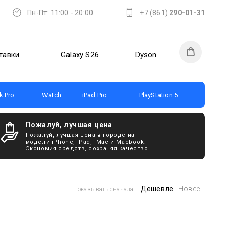
Пн-Пт: 11:00 - 20:00
+7 (861)
290-01-31
тавки
Galaxy S26
Dyson
 Pro
Watch
iPad Pro
PlayStation 5
Пожалуй, лучшая цена
Пожалуй, лучшая цена в городе на
модели iPhone, iPad, iMac и Macbook.
Экономия средств, сохраняя качество.
Дешевле
Новее
Показывать сначала: