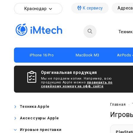
К сервису
Адреса
Краснодар
Техник
iPhone 16 Pro
MacBook M3
AirPods 
Оригинальная продукция
Мы не продаем копии. Например, всю
продукцию Apple можно
проверить по
серийному номеру на офф. сайте
Главная
-
Техника Apple
Игров
Аксессуары Apple
Игровые приставки
PlayStat