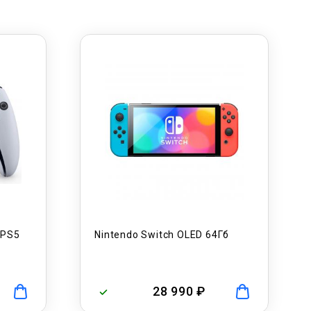
 PS5
Nintendo Switch OLED 64Гб
28 990 ₽