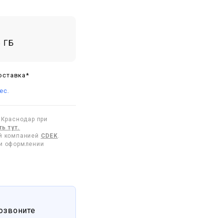
6 ГБ
оставка*
ес.
 Краснодар при
ь тут.
ой компанией
CDEK
.
ри оформлении
озвоните