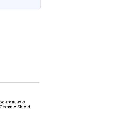
фронтальную
eramic Shield.