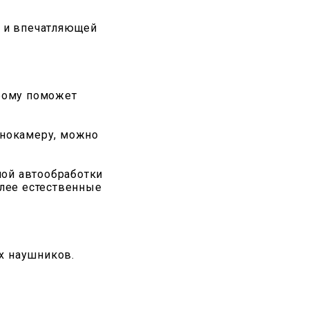
 и впечатляющей
орому поможет
инокамеру, можно
ной автообработки
олее естественные
ых наушников.